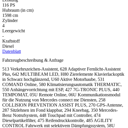
116 PS
Hubraum (in cm)
1598 cm
Zylinder
4
Leergewicht
-
Kraftstoff
Diesel
Datenblatt
Fahrzeugbeschreibung & Anfrage
513 Verkehrszeichen-Assistent, 628 Adaptiver Fernlicht-Assistent
Plus, 642 MULTIBEAM LED, H80 Zierelemente Klavierlackoptik
in Schwarz hochglänzend, U60 Aktive Motorhaube, 531
COMAND Online, 580 Klimatisierungsautomatik THERMATIC,
550 Anhängevorrichtung mit ESP, 427 7G-TRONIC PLUS, 440
TEMPOMAT, 05U Remote Online, 06U Kommunikationsmodul
für die Nutzung von Mercedes connect me Diensten, 258
COLLISION PREVENTION ASSIST PLUS, 270 GPS-Antenne,
287 Sitzlehnen im Fond klappbar, 294 Kneebag, 350 Mercedes-
Benz Notrufsystem, 448 Touchpad mit Controller, 474
Dieselpartikelfilter, 475 Reifendruckkontrolle, 485 AGILITY
CONTROL Fahrwerk mit selektivem Dämpfungssystem, 58U