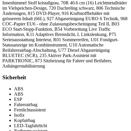
Innenhimmel Stoff kristallgrau, 70R 40.6 cm (16) Leichtmetallräder
im Vielspeichen-Design, 720 Dachreling schwarz, 806 Technische
Änderungen, 815 DVD-Player, 916 Kraftstoffbehälter mit
grösserem Inhalt (66L), 927 Abgasreinigung EURO 6 Technik, 968
COC-Papier EU6 - ohne Zulassungsbescheinigung Teil II, B03
ECO Start-Stopp-Funktion, B54 Vorbereitung Live Traffic
Information, K11 Adaptives Bremslicht, L Linkslenkung, P75
Serienausstattung Interieur, R01 Sommerreifen, U01 Fondgurt-
Statusanzeige im Kombiinstrument, U10 Automatische
Beifahrerairbag-Abschaltung, U77 Diesel Abgasreinigung
BLUETEC (SCR), 235 Aktiver Park-Assistent mit
PARKTRONIC, 873 Sitzheizung für Fahrer und Beifahrer,
Anhängerstabilisierung
Sicherheit
ABS
ABS
ESP
Fahrerairbag
Fernlichtassistent
Isofix
Kopfairbag
LED-Tagfahrlicht
Notbremsassistent