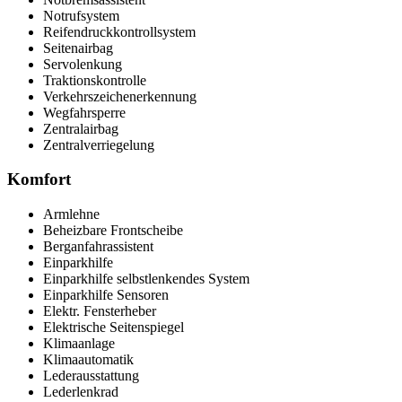
Notrufsystem
Reifendruckkontrollsystem
Seitenairbag
Servolenkung
Traktionskontrolle
Verkehrszeichenerkennung
Wegfahrsperre
Zentralairbag
Zentralverriegelung
Komfort
Armlehne
Beheizbare Frontscheibe
Berganfahrassistent
Einparkhilfe
Einparkhilfe selbstlenkendes System
Einparkhilfe Sensoren
Elektr. Fensterheber
Elektrische Seitenspiegel
Klimaanlage
Klimaautomatik
Lederausstattung
Lederlenkrad